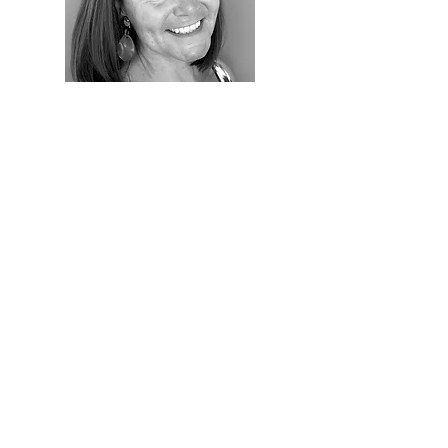
Trees Peersman
Maak online een afspraak
0476 27 99 89
Mail Trees
Contactformulier