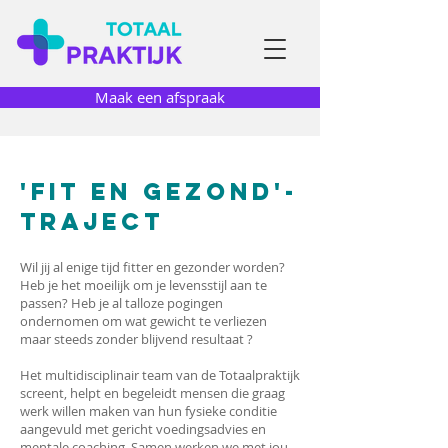
Maak een afspraak
'Fit EN GEZOND'-
traject
Wil jij al enige tijd fitter en gezonder worden?
Heb je het moeilijk om je levensstijl aan te
passen? Heb je al talloze pogingen
ondernomen om wat gewicht te verliezen
maar steeds zonder blijvend resultaat ?
Het multidisciplinair team van de Totaalpraktijk
screent, helpt en begeleidt mensen die graag
werk willen maken van hun fysieke conditie
aangevuld met gericht voedingsadvies en
mentale coaching. Samen werken we met jou